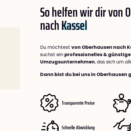
So helfen wir dir von
nach
Kassel
Du möchtest
von Oberhausen nach K
suchst ein
professionelles & günstige
Umzugsunternehmen
, das sich um a
Dann bist du bei uns in Oberhausen 
Transparente Preise
Schnelle Abwicklung