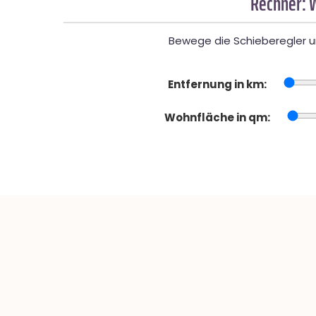
Rechner: 
Bewege die Schieberegler un
Entfernung in km:
Wohnfläche in qm: