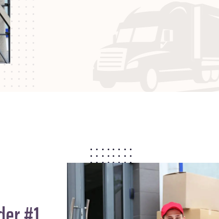
der #1