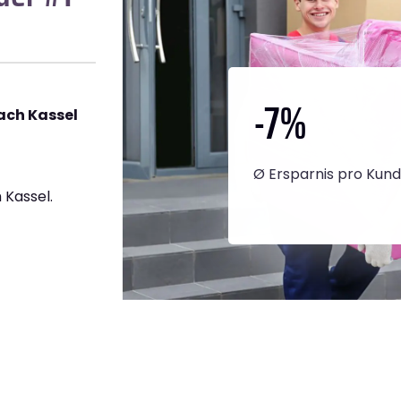
-7
%
ach Kassel
Ø Ersparnis pro Kun
 Kassel.