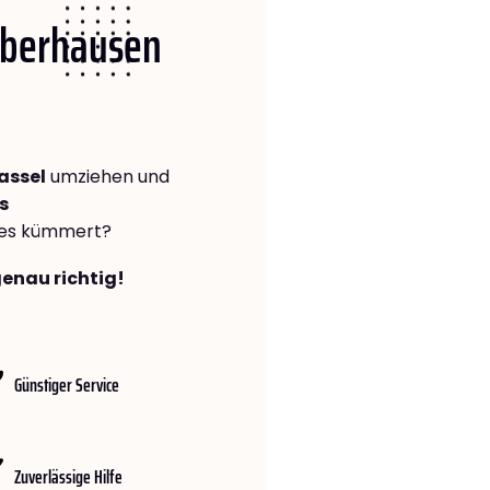
 Oberhausen
assel
umziehen und
s
lles kümmert?
genau richtig!
Günstiger Service
Zuverlässige Hilfe