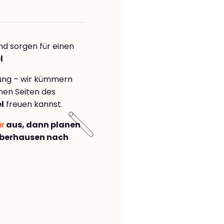
nd sorgen für einen
l
rung – wir kümmern
önen Seiten des
l
freuen kannst.
ar
aus, dann planen
Oberhausen nach