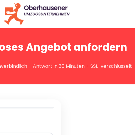
oses Angebot anfordern
verbindlich · Antwort in 30 Minuten · SSL-verschlüsselt