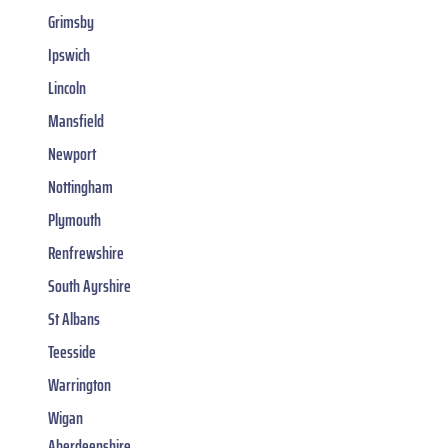
Grimsby
Ipswich
Lincoln
Mansfield
Newport
Nottingham
Plymouth
Renfrewshire
South Ayrshire
St Albans
Teesside
Warrington
Wigan
Aberdeenshire