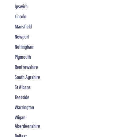
Ipswich
Lincoln
Mansfield
Newport
Nottingham
Plymouth
Renfrewshire
South Ayrshire
St Albans
Teesside
Warrington
Wigan
Aberdeenshire
Belfast