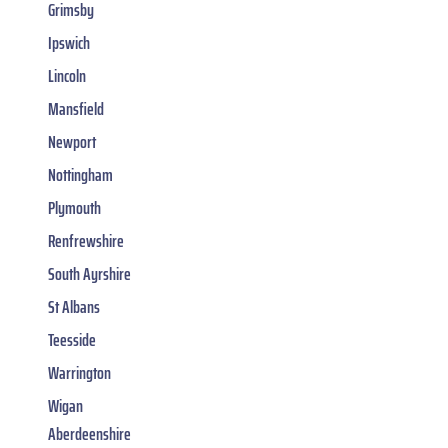
Grimsby
Ipswich
Lincoln
Mansfield
Newport
Nottingham
Plymouth
Renfrewshire
South Ayrshire
St Albans
Teesside
Warrington
Wigan
Aberdeenshire