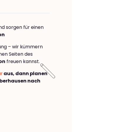
nd sorgen für einen
on
rung – wir kümmern
önen Seiten des
on
freuen kannst.
ar
aus, dann planen
Oberhausen nach