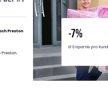
-7
%
ach Preston
Ø Ersparnis pro Kun
 Preston.