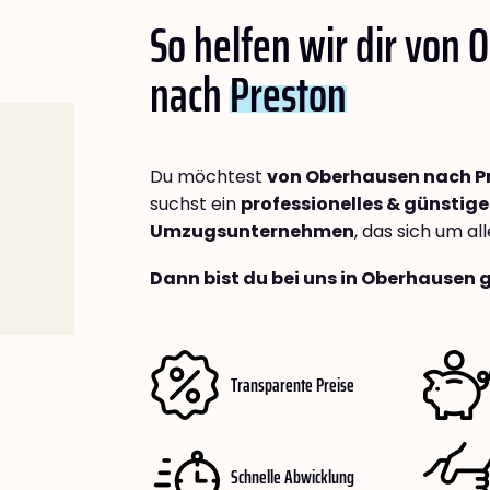
So helfen wir dir von
nach
Preston
Du möchtest
von Oberhausen nach P
suchst ein
professionelles & günstige
Umzugsunternehmen
, das sich um a
Dann bist du bei uns in Oberhausen 
Transparente Preise
Schnelle Abwicklung