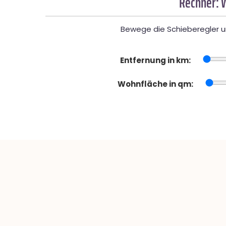
Rechner: 
Bewege die Schieberegler un
Entfernung in km:
Wohnfläche in qm: