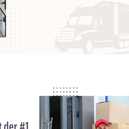
 der #1