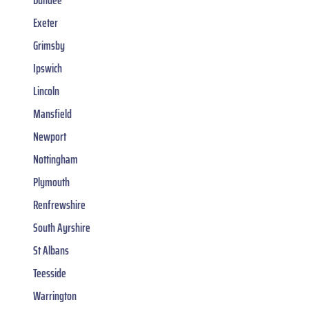
Exeter
Grimsby
Ipswich
Lincoln
Mansfield
Newport
Nottingham
Plymouth
Renfrewshire
South Ayrshire
St Albans
Teesside
Warrington