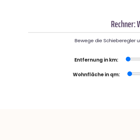
Rechner: 
Bewege die Schieberegler un
Entfernung in km:
Wohnfläche in qm: