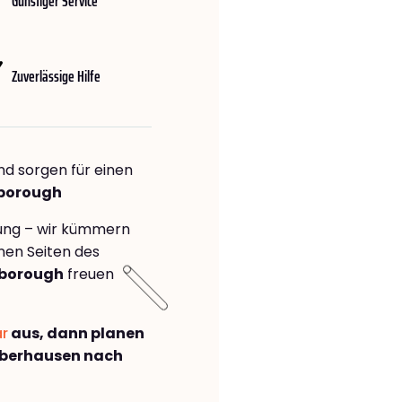
Günstiger Service
Zuverlässige Hilfe
nd sorgen für einen
rborough
rung – wir kümmern
önen Seiten des
rborough
freuen
ar
aus, dann planen
Oberhausen nach