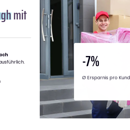
ugh
mit
-7
%
ach
ausführlich.
Ø Ersparnis pro Kun
h