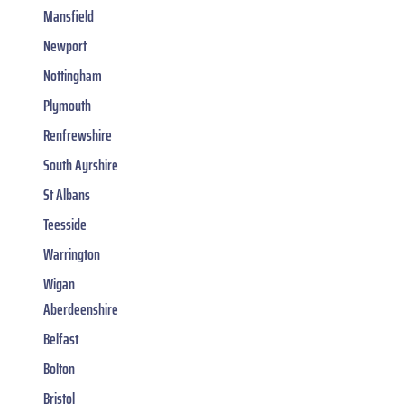
Mansfield
Newport
Nottingham
Plymouth
Renfrewshire
South Ayrshire
St Albans
Teesside
Warrington
Wigan
Aberdeenshire
Belfast
Bolton
Bristol