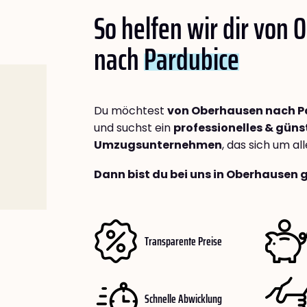
So helfen wir dir von
nach
Pardubice
Du möchtest
von Oberhausen nach P
und suchst ein
professionelles & güns
Umzugsunternehmen
, das sich um a
Dann bist du bei uns in Oberhausen 
Transparente Preise
Schnelle Abwicklung