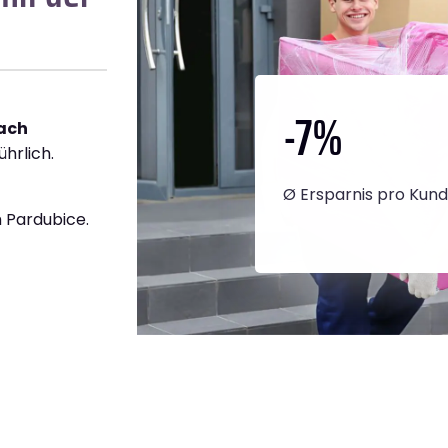
-7
%
ach
ührlich.
Ø Ersparnis pro Kun
 Pardubice.