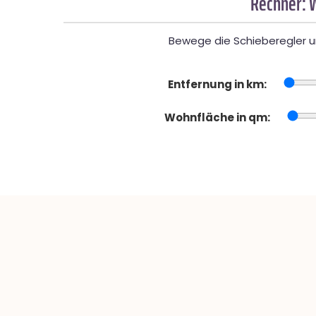
Rechner: 
Bewege die Schieberegler un
Entfernung in km:
Wohnfläche in qm: