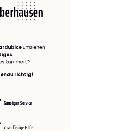
 Oberhausen
ardubice
umziehen
tiges
lles kümmert?
genau richtig!
Günstiger Service
Zuverlässige Hilfe