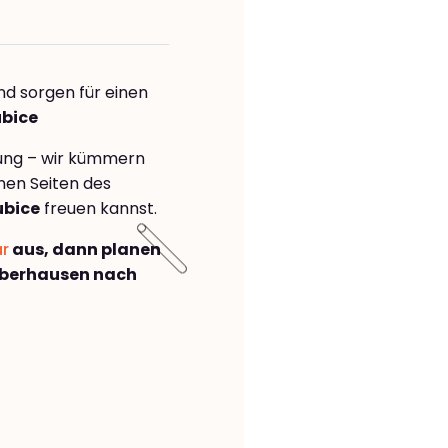
nd sorgen für einen
ubice
rung – wir kümmern
önen Seiten des
ubice
freuen kannst.
ar
aus, dann planen
Oberhausen nach