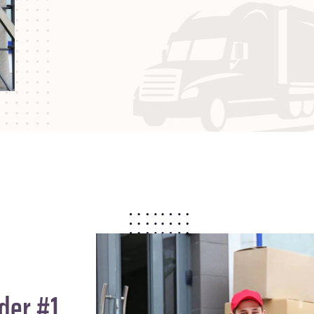
der #1