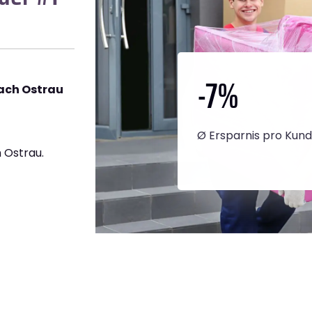
-7
%
ach Ostrau
Ø Ersparnis pro Kun
 Ostrau.