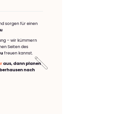
nd sorgen für einen
au
rung – wir kümmern
önen Seiten des
au
freuen kannst.
ar
aus, dann planen
Oberhausen nach