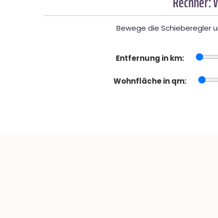
Rechner: 
Bewege die Schieberegler un
Entfernung in km:
Wohnfläche in qm: