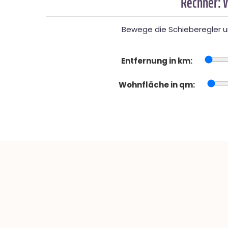
Rechner: 
Bewege die Schieberegler un
Entfernung in km:
Wohnfläche in qm: