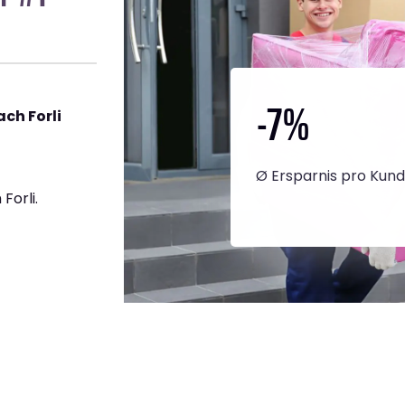
-7
%
ch Forli
Ø Ersparnis pro Kun
Forli.