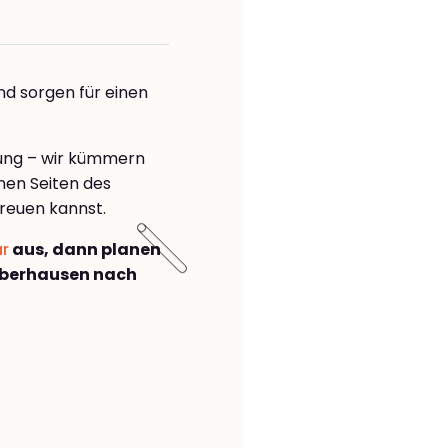
nd sorgen für einen
rung – wir kümmern
önen Seiten des
reuen kannst.
ar
aus, dann planen
Oberhausen nach