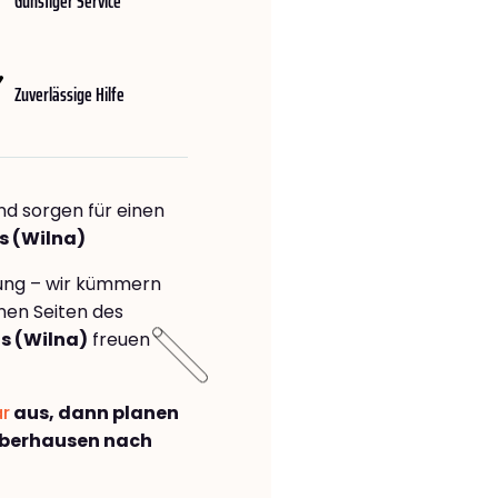
Günstiger Service
Zuverlässige Hilfe
nd sorgen für einen
s (Wilna)
rung – wir kümmern
önen Seiten des
s (Wilna)
freuen
ar
aus, dann planen
Oberhausen nach