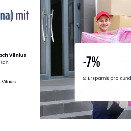
lna)
mit
-7
%
ch Vilnius
lich.
Ø Ersparnis pro Kun
Vilnius