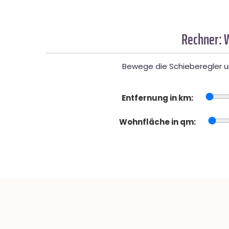
Rechner: 
Bewege die Schieberegler un
Entfernung in km:
Wohnfläche in qm: