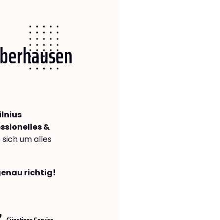
 Oberhausen
lnius
ssionelles &
s sich um alles
genau richtig!