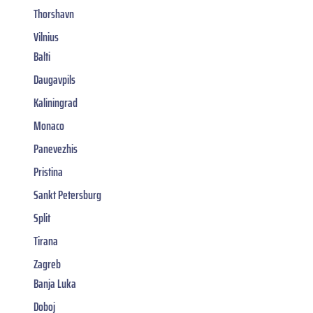
Thorshavn
Vilnius
Balti
Daugavpils
Kaliningrad
Monaco
Panevezhis
Pristina
Sankt Petersburg
Split
Tirana
Zagreb
Banja Luka
Doboj