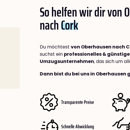
So helfen wir dir von
nach
Cork
Du möchtest
von Oberhausen nach C
suchst ein
professionelles & günstige
Umzugsunternehmen
, das sich um a
Dann bist du bei uns in Oberhausen 
Transparente Preise
Schnelle Abwicklung