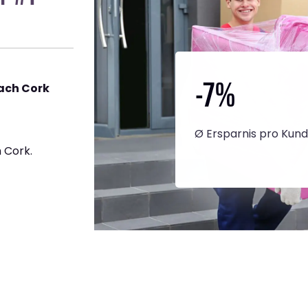
-7
%
ach Cork
Ø Ersparnis pro Kun
 Cork.