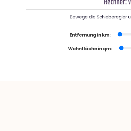
Rechner: 
Bewege die Schieberegler un
Entfernung in km:
Wohnfläche in qm: