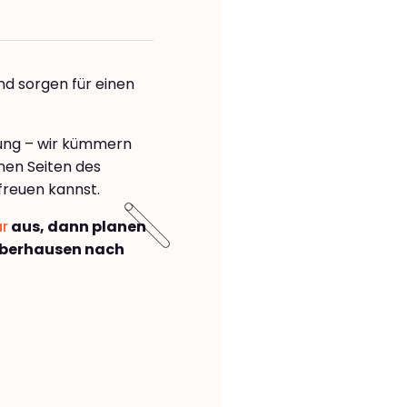
nd sorgen für einen
rung – wir kümmern
önen Seiten des
freuen kannst.
ar
aus, dann planen
Oberhausen nach