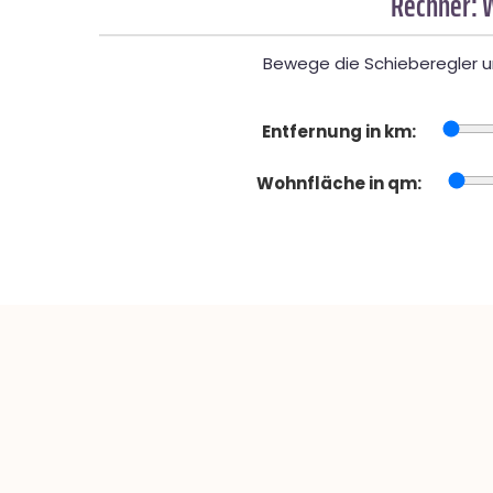
Rechner: 
Bewege die Schieberegler un
Entfernung in km:
Wohnfläche in qm: