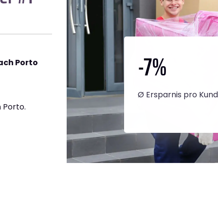
-7
%
ach Porto
Ø Ersparnis pro Kun
 Porto.