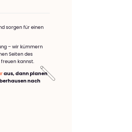
nd sorgen für einen
rung – wir kümmern
önen Seiten des
freuen kannst.
ar
aus, dann planen
Oberhausen nach