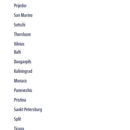
Prijedor
San Marino
Sotschi
Thorshavn
Vilnius
Balti
Daugavpils
Kaliningrad
Monaco
Panevezhis
Pristina
Sankt Petersburg
Split
Tirana