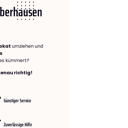
 Oberhausen
okat
umziehen und
s
lles kümmert?
genau richtig!
Günstiger Service
Zuverlässige Hilfe