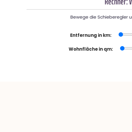
Rechner: 
Bewege die Schieberegler un
Entfernung in km:
Wohnfläche in qm: