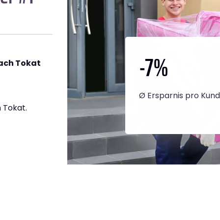
-7
%
ach Tokat
Ø Ersparnis pro Kun
 Tokat.