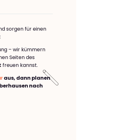
nd sorgen für einen
t
rung – wir kümmern
önen Seiten des
t
freuen kannst.
ar
aus, dann planen
Oberhausen nach