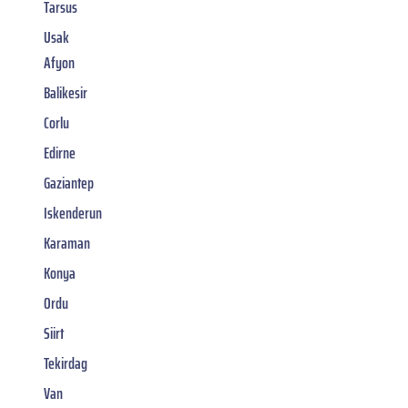
Tarsus
Usak
Afyon
Balikesir
Corlu
Edirne
Gaziantep
Iskenderun
Karaman
Konya
Ordu
Siirt
Tekirdag
Van