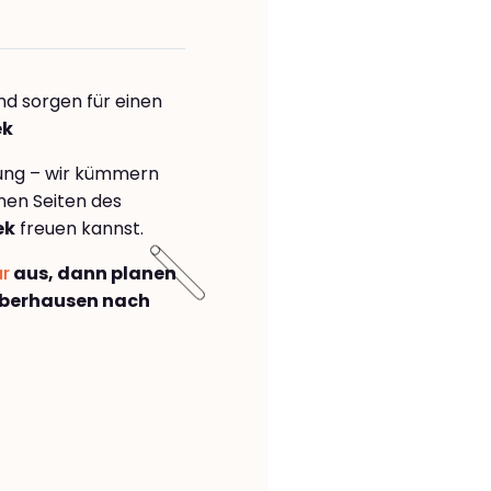
nd sorgen für einen
ek
rung – wir kümmern
önen Seiten des
ek
freuen kannst.
ar
aus, dann planen
Oberhausen nach