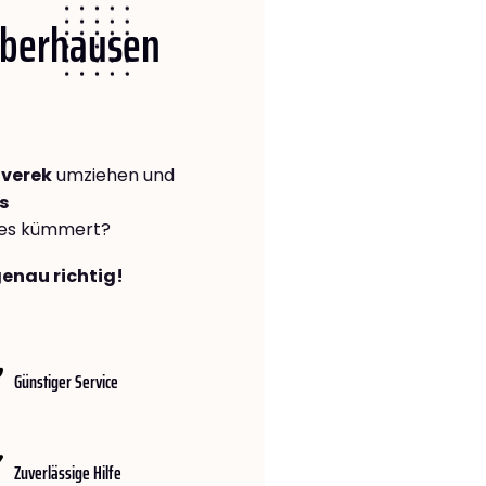
 Oberhausen
iverek
umziehen und
s
lles kümmert?
genau richtig!
Günstiger Service
Zuverlässige Hilfe