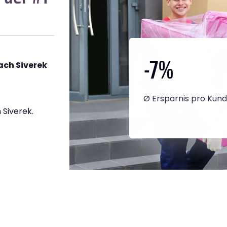
-7
%
ch Siverek
Ø Ersparnis pro Kun
Siverek.