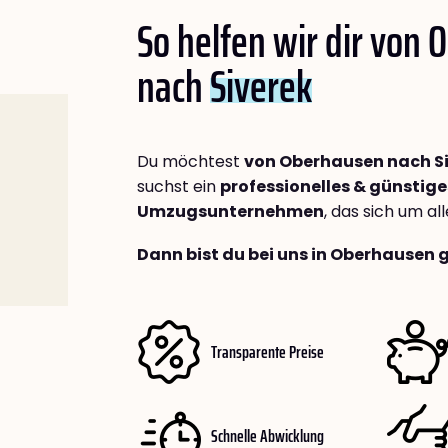
So helfen wir dir von
nach
Siverek
Du möchtest
von Oberhausen nach S
suchst ein
professionelles & günstige
Umzugsunternehmen
, das sich um a
Dann bist du bei uns in Oberhausen 
Transparente Preise
Schnelle Abwicklung