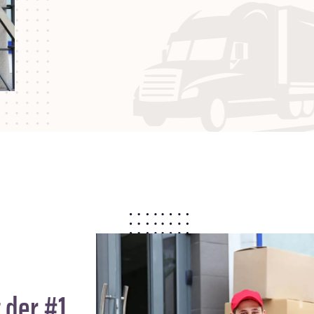
 der #1