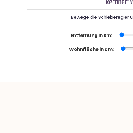
Rechner: 
Bewege die Schieberegler un
Entfernung in km:
Wohnfläche in qm: