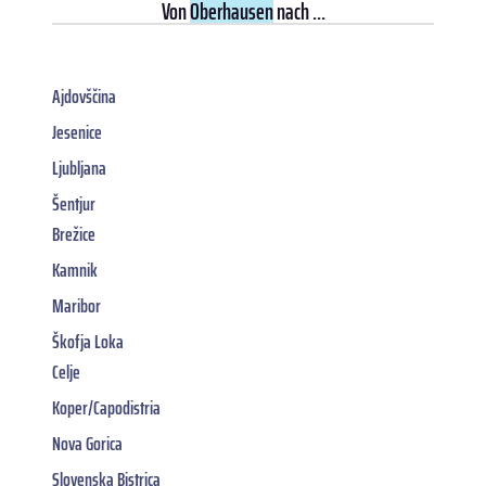
Von
Oberhausen
nach ...
Ajdovščina
Jesenice
Ljubljana
Šentjur
Brežice
Kamnik
Maribor
Škofja Loka
Celje
Koper/Capodistria
Nova Gorica
Slovenska Bistrica