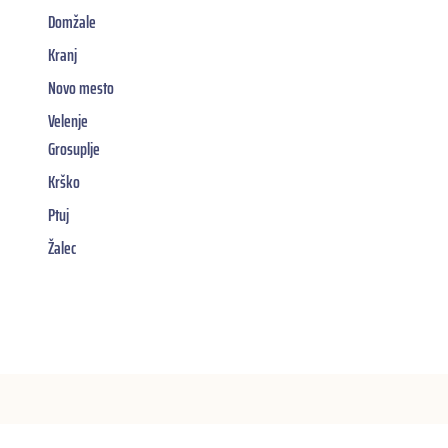
Domžale
Kranj
Novo mesto
Velenje
Grosuplje
Krško
Ptuj
Žalec