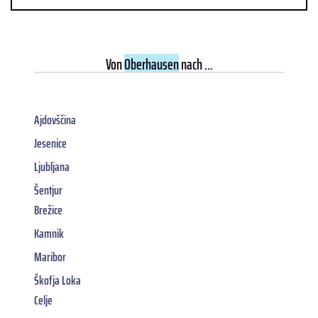
Von
Oberhausen
nach ...
Ajdovščina
Jesenice
Ljubljana
Šentjur
Brežice
Kamnik
Maribor
Škofja Loka
Celje