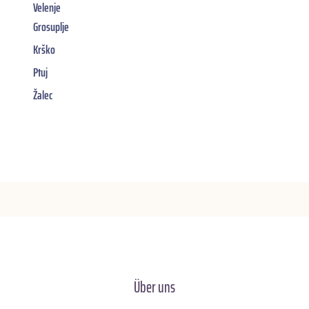
Velenje
Grosuplje
Krško
Ptuj
Žalec
Über uns