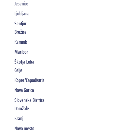
Jesenice
Ljubljana
Šentjur
Brežice
Kamnik
Maribor
Škofja Loka
Celje
Koper/Capodistria
Nova Gorica
Slovenska Bistrica
Domžale
Kranj
Novo mesto