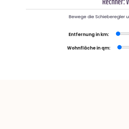
Rechner: 
Bewege die Schieberegler un
Entfernung in km:
Wohnfläche in qm: