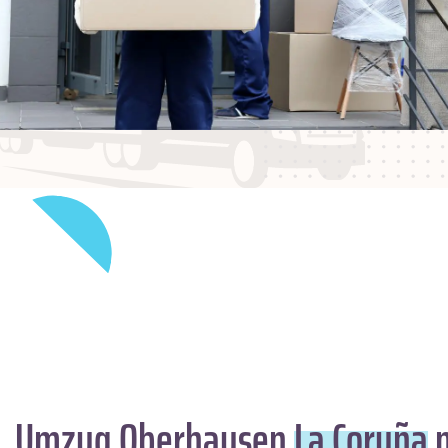
Umzug Oberhausen
La Coruña
m