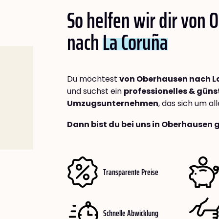
So helfen wir dir von
nach
La Coruña
Du möchtest
von Oberhausen nach L
und suchst ein
professionelles & güns
Umzugsunternehmen
, das sich um a
Dann bist du bei uns in Oberhausen 
Transparente Preise
Schnelle Abwicklung