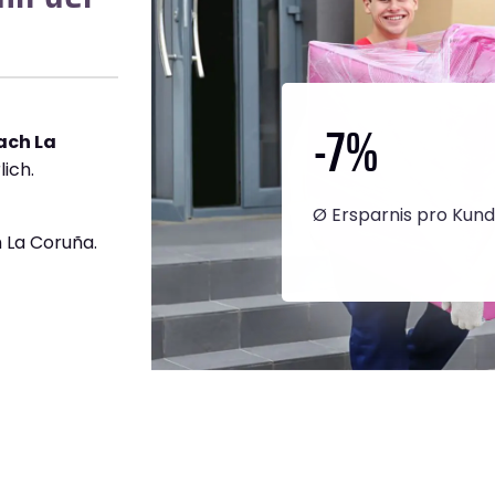
-7
%
ach La
lich.
Ø Ersparnis pro Kun
 La Coruña.