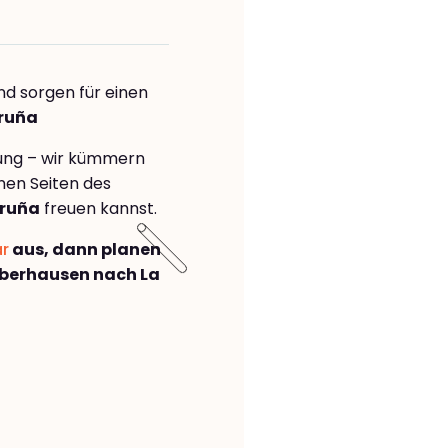
nd sorgen für einen
oruña
rung – wir kümmern
önen Seiten des
oruña
freuen kannst.
ar
aus, dann planen
berhausen nach La