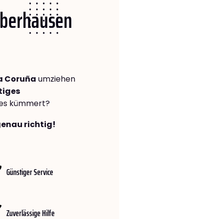
 Oberhausen
a Coruña
umziehen
tiges
lles kümmert?
genau richtig!
Günstiger Service
Zuverlässige Hilfe