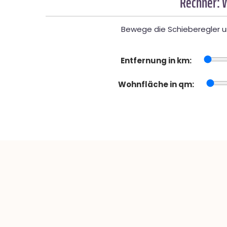
Rechner: 
Bewege die Schieberegler un
Entfernung in km:
Wohnfläche in qm: