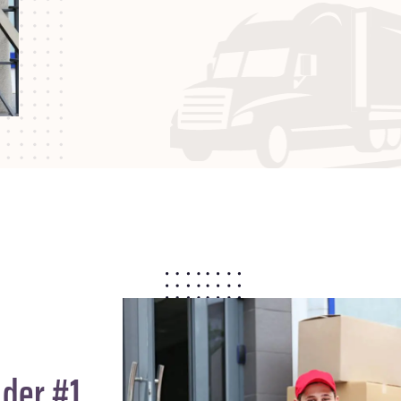
 der #1