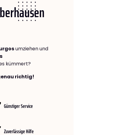
 Oberhausen
urgos
umziehen und
s
lles kümmert?
genau richtig!
Günstiger Service
Zuverlässige Hilfe