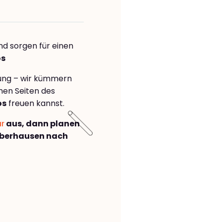
nd sorgen für einen
os
rung – wir kümmern
önen Seiten des
os
freuen kannst.
ar
aus, dann planen
Oberhausen nach