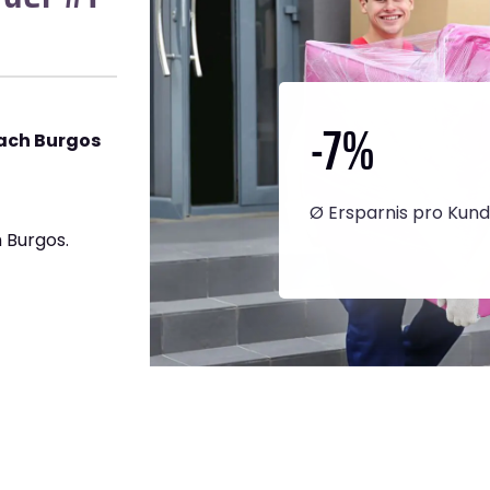
-7
%
ach Burgos
Ø Ersparnis pro Kun
 Burgos.