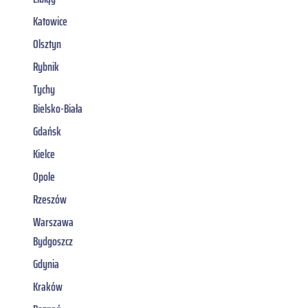
Katowice
Olsztyn
Rybnik
Tychy
Bielsko-Biała
Gdańsk
Kielce
Opole
Rzeszów
Warszawa
Bydgoszcz
Gdynia
Kraków