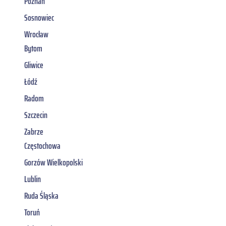
Poznań
Sosnowiec
Wrocław
Bytom
Gliwice
Łódź
Radom
Szczecin
Zabrze
Częstochowa
Gorzów Wielkopolski
Lublin
Ruda Śląska
Toruń