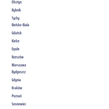
Olsztyn
Rybnik
Tychy
Bielsko-Biała
Gdańsk
Kielce
Opole
Rzeszów
Warszawa
Bydgoszcz
Gdynia
Kraków
Poznań
Sosnowiec