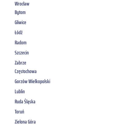
Wrocław
Bytom
Gliwice
Łódź
Radom
Szczecin
Zabrze
Częstochowa
Gorzów Wielkopolski
Lublin
Ruda Śląska
Toruń
Zielona Góra