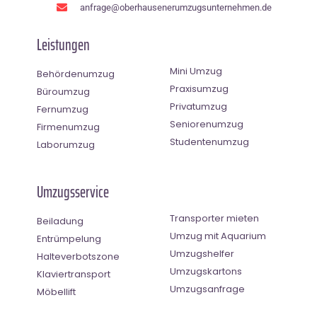
anfrage@oberhausenerumzugsunternehmen.de
Leistungen
Mini Umzug
Behördenumzug
Praxisumzug
Büroumzug
Privatumzug
Fernumzug
Seniorenumzug
Firmenumzug
Studentenumzug
Laborumzug
Umzugsservice
Transporter mieten
Beiladung
Umzug mit Aquarium
Entrümpelung
Umzugshelfer
Halteverbotszone
Umzugskartons
Klaviertransport
Umzugsanfrage
Möbellift