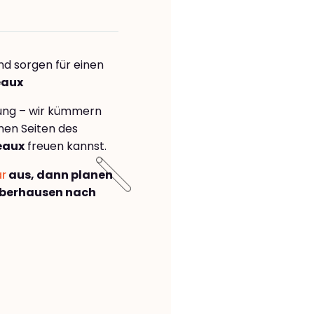
nd sorgen für einen
eaux
rung – wir kümmern
önen Seiten des
eaux
freuen kannst.
ar
aus, dann planen
Oberhausen nach