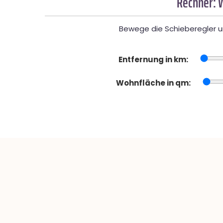
Rechner: 
Bewege die Schieberegler un
Entfernung in km:
Wohnfläche in qm: