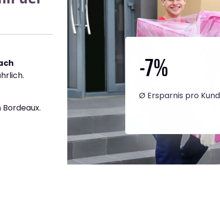
-7
%
ach
hrlich.
Ø Ersparnis pro Kun
 Bordeaux.