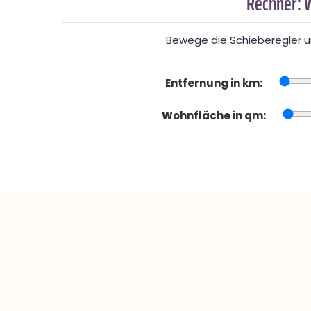
Rechner: 
Bewege die Schieberegler un
Entfernung in km:
Wohnfläche in qm: