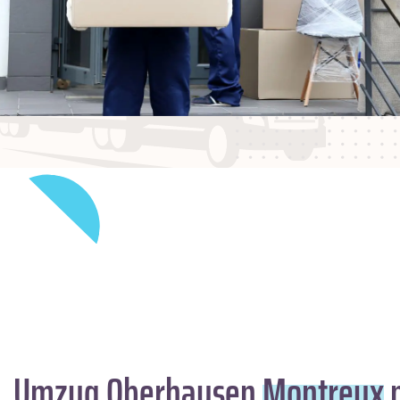
Umzug Oberhausen
Montreux
m