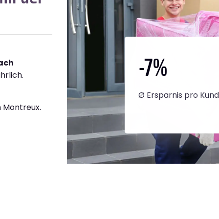
-7
%
ach
hrlich.
Ø Ersparnis pro Kun
 Montreux.