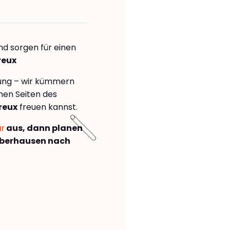
nd sorgen für einen
reux
rung – wir kümmern
önen Seiten des
reux
freuen kannst.
ar
aus, dann planen
Oberhausen nach