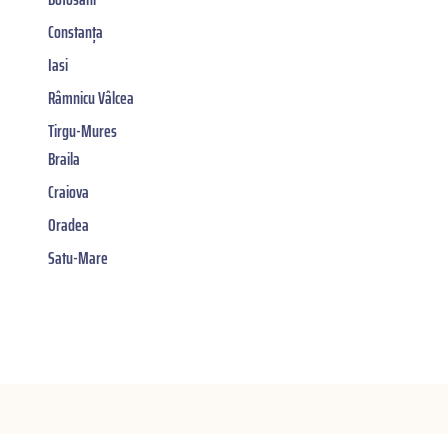
Constanța
Iasi
Râmnicu Vâlcea
Tirgu-Mures
Braila
Craiova
Oradea
Satu-Mare