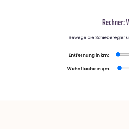
Rechner: 
Bewege die Schieberegler un
Entfernung in km:
Wohnfläche in qm: