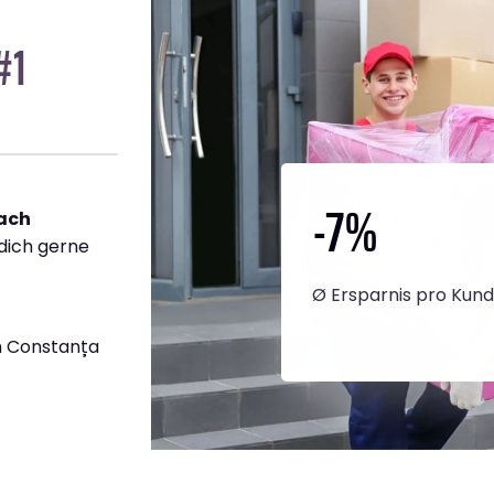
#1
-7
%
ach
 dich gerne
Ø Ersparnis pro Kun
h Constanța