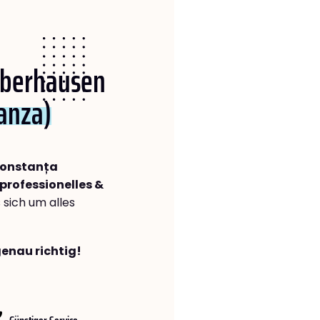
 Oberhausen
anza)
Constanța
professionelles &
s sich um alles
genau richtig!