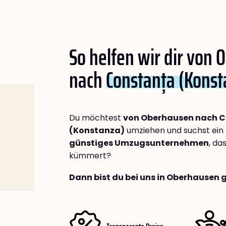
So helfen wir dir von
nach
Constanța (Konst
Du möchtest
von Oberhausen nach 
(Konstanza)
umziehen und suchst ein
günstiges Umzugsunternehmen
, da
kümmert?
Dann bist du bei uns in Oberhausen 