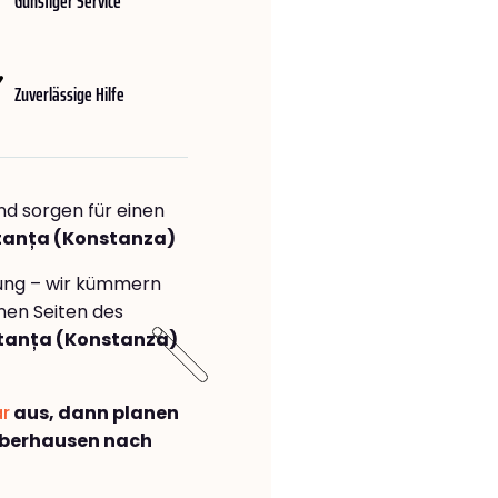
Günstiger Service
Zuverlässige Hilfe
nd sorgen für einen
stanța (Konstanza)
rung – wir kümmern
önen Seiten des
tanța (Konstanza)
ar
aus, dann planen
Oberhausen nach