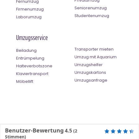
Privatumzug
Fernumzug
Seniorenumzug
Firmenumzug
Studentenumzug
Laborumzug
Umzugsservice
Transporter mieten
Beiladung
Umzug mit Aquarium
Entrümpelung
Umzugshelfer
Halteverbotszone
Umzugskartons
Klaviertransport
Umzugsanfrage
Möbellift
Benutzer-Bewertung
4.5
(
2
Stimmen)