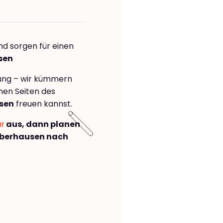
nd sorgen für einen
sen
rung – wir kümmern
önen Seiten des
sen
freuen kannst.
ar
aus, dann planen
Oberhausen nach