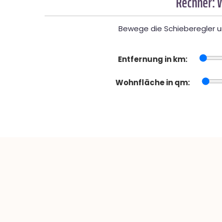
Rechner: 
Bewege die Schieberegler un
Entfernung in km:
Wohnfläche in qm: