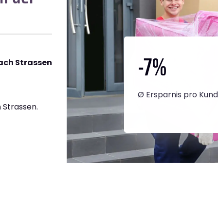
-7
%
ach Strassen
Ø Ersparnis pro Kun
 Strassen.