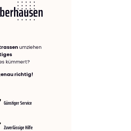
 Oberhausen
trassen
umziehen
tiges
lles kümmert?
genau richtig!
Günstiger Service
Zuverlässige Hilfe