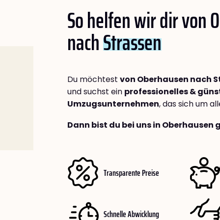
So helfen wir dir von
nach
Strassen
Du möchtest
von Oberhausen nach S
und suchst ein
professionelles & güns
Umzugsunternehmen
, das sich um a
Dann bist du bei uns in Oberhausen 
Transparente Preise
Schnelle Abwicklung