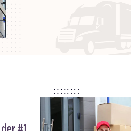
 der #1