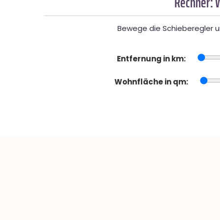
Rechner: 
Bewege die Schieberegler un
Entfernung in km:
Wohnfläche in qm: