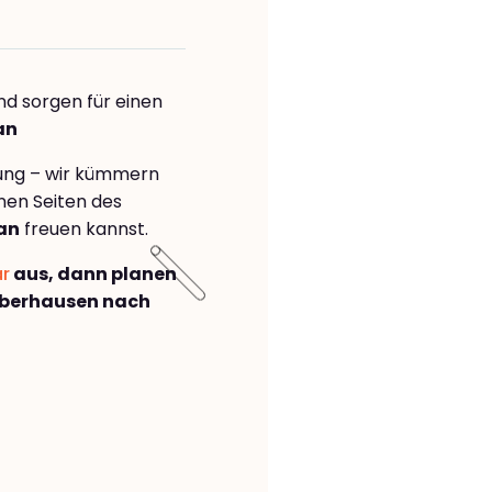
nd sorgen für einen
an
rung – wir kümmern
önen Seiten des
an
freuen kannst.
ar
aus, dann planen
Oberhausen nach