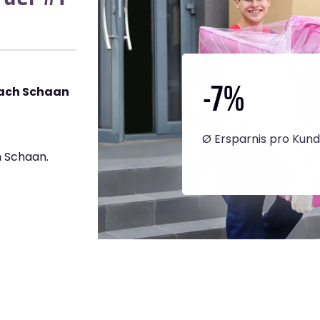
-7
%
nach Schaan
Ø Ersparnis pro Kun
 Schaan.